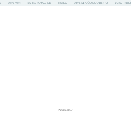
O
APPS VPN
BATTLE ROYALE GD
TREBLO
APPS DE CÓDIGO ABIERTO
EURO TRUCK
PUBLICIDAD