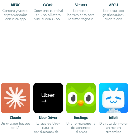
MEXC
GCash
Venmo
AFCU
Compra y vende
Convierte tu móvil
Completa
Con esta app
criptomonedas
en una billetera
herramienta para
gestionarás tu
con esta app
virtual con Globe
realizar pagos o
cuenta con
Telecom
cobros online
America First
Claude
Uber Driver
Duolingo
bilibili
Un chatbot basado
La app de Uber
Una forma sencilla
Disfruta del mejor
en IA
para los
de aprender
anime en
conductores de la
idiomas
streaming