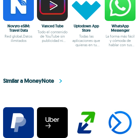
Novyro eSIM:
Vanced Tube
Uptodown App
WhatsApp
Travel Data
Store
Messenger
Todo el contenido
Red global,Datos
de YouTube sin
Todas las
La forma más fácil
ilimitados
publicidad ni
aplicaciones que
y cómoda de
interrupciones
quieras en tu
hablar con tus
terminal Android
amigos
Similar a MoneyNote