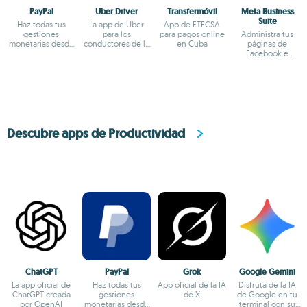
PayPal
Uber Driver
Transfermóvil
Meta Business
Suite
Haz todas tus
La app de Uber
App de ETECSA
gestiones
para los
para pagos online
Administra tus
monetarias desde
conductores de la
en Cuba
páginas de
el terminal
plataforma
Facebook e
Android
Instagram en
Android
Descubre apps de Productividad
ChatGPT
PayPal
Grok
Google Gemini
La app oficial de
Haz todas tus
App oficial de la IA
Disfruta de la IA
ChatGPT creada
gestiones
de X
de Google en tu
por OpenAI
monetarias desde
terminal con su