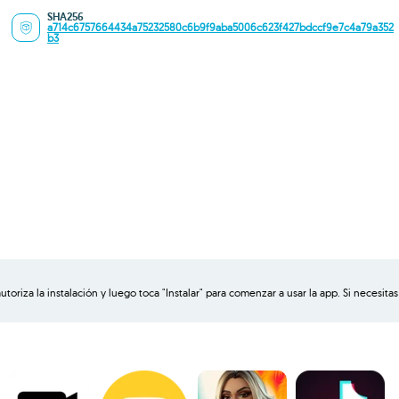
SHA256
a714c6757664434a75232580c6b9f9aba5006c623f427bdccf9e7c4a79a352
b3
autoriza la instalación y luego toca "Instalar" para comenzar a usar la app. Si necesi