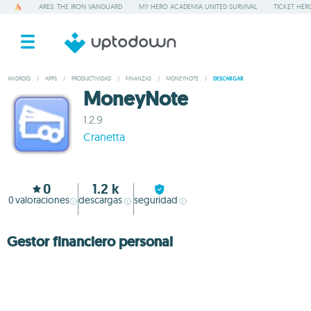
ARES: THE IRON VANGUARD
MY HERO ACADEMIA UNITED SURVIVAL
TICKET HER
ANDROID
/
APPS
/
PRODUCTIVIDAD
/
FINANZAS
/
MONEYNOTE
/
DESCARGAR
MoneyNote
1.2.9
Cranetta
0
1.2 k
0
valoraciones
descargas
seguridad
Gestor financiero personal