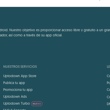
plataforma
id. Nuestro objetivo es proporcionar acceso libre y gratuito a un gran
dor, así como a través de su app oficial.
NUESTROS SERVICIOS
L
Uptodown App Store
Co
Publica tu app
Po
Promociona tu app
Co
Uptodown Ads
Co
Uptodown Turbo
D
NUEVO